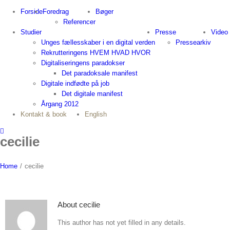
Skip
Forside
Foredrag
Bøger
to
Referencer
content
Studier
Presse
Video
Unges fællesskaber i en digital verden
Pressearkiv
Rekrutteringens HVEM HVAD HVOR
Digitaliseringens paradokser
Det paradoksale manifest
Digitale indfødte på job
Det digitale manifest
Årgang 2012
Kontakt & book
English
cecilie
Home
/
cecilie
About
cecilie
This author has not yet filled in any details.