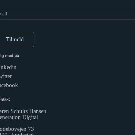
mail
lg med på
inkedin
witter
acebook
ntakt
øren Schultz Hansen
eneration Digital
ødebovejen 73
390 Hundested