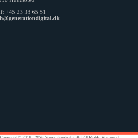
lf: +45 23 38 65 51
sh@generationdigital.dk
Copyright © 2018 -
2026 Generationdigital.dk | All Rights Reserved