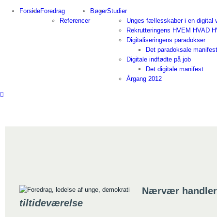
Skip
Forside
Foredrag
Bøger
Studier
to
Referencer
Unges fællesskaber i en digital 
content
Rekrutteringens HVEM HVAD 
Digitaliseringens paradokser
Det paradoksale manifes
Digitale indfødte på job
Det digitale manifest
Årgang 2012
Nærvær handle
tiltideværelse