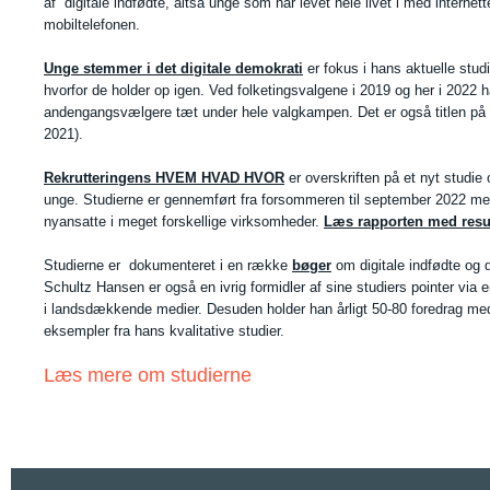
af digitale indfødte, altså unge som har levet hele livet i med internet
mobiltelefonen.
Unge stemmer i det digitale demokrati
er fokus i hans aktuelle stud
hvorfor de holder op igen. Ved folketingsvalgene i 2019 og her i 2022 h
andengangsvælgere tæt under hele valgkampen. Det er også titlen på 
2021).
Rekrutteringens HVEM HVAD HVOR
er overskriften på et nyt studie 
unge. Studierne er gennemført fra forsommeren til september 2022 m
nyansatte i meget forskellige virksomheder.
Læs rapporten med resul
Studierne er dokumenteret i en række
bøger
om digitale indfødte og 
Schultz Hansen er også en ivrig formidler af sine studiers pointer via
i landsdækkende medier. Desuden holder han årligt 50-80 foredrag me
eksempler fra hans kvalitative studier.
Læs mere om studierne