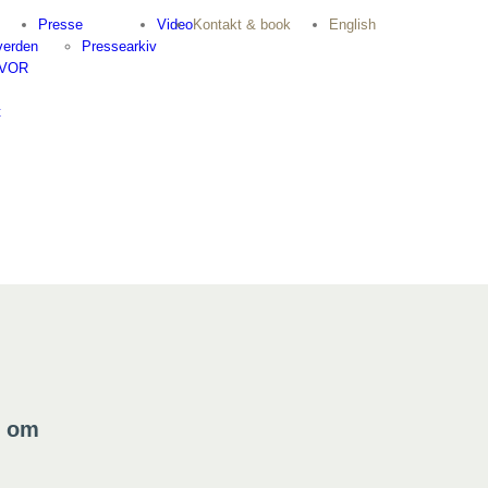
Presse
Video
Kontakt & book
English
verden
Pressearkiv
HVOR
t
r om