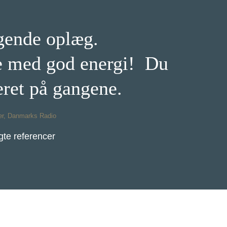
gende oplæg.
e med god energi!
Du
teret på gangene.
er, Danmarks Radio
gte referencer