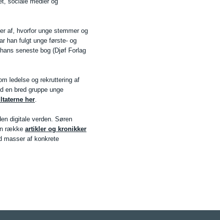
tet, sociale medier og
ier af, hvorfor unge stemmer og
ar han fulgt unge første- og
hans seneste bog (Djøf Forlag
om ledelse og rekruttering af
ed en bred gruppe unge
taterne her
.
den digitale verden. Søren
 en række
artikler og kronikker
d masser af konkrete