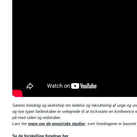
Sørens foredrag og workshop om ledelse og rekruttering af unge og 
og nye typer fælleskaber er velegnede til at kickstarte en konference e
på med viden og redskaber.
Læs her
mere om de empiriske studier
, som foredragene er baseret
Se de forskellige foredrag her